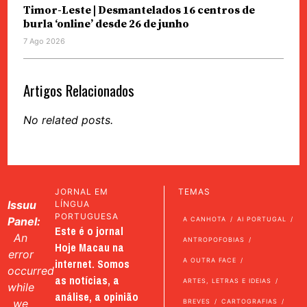
Timor-Leste | Desmantelados 16 centros de
burla ‘online’ desde 26 de junho
7 Ago 2026
Artigos Relacionados
No related posts.
JORNAL EM
TEMAS
Issuu
LÍNGUA
PORTUGUESA
Panel:
A CANHOTA
AI PORTUGAL
Este é o jornal
An
ANTROPOFOBIAS
Hoje Macau na
error
internet. Somos
A OUTRA FACE
occurred
as notícias, a
ARTES, LETRAS E IDEIAS
while
análise, a opinião
we
BREVES
CARTOGRAFIAS