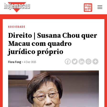
Hoje Macau
Jornal em Língua Portuguesa
Skip
to
SOCIEDADE
content
Direito | Susana Chou quer
Macau com quadro
jurídico próprio
-
Flora Fong
4 Dez 2015