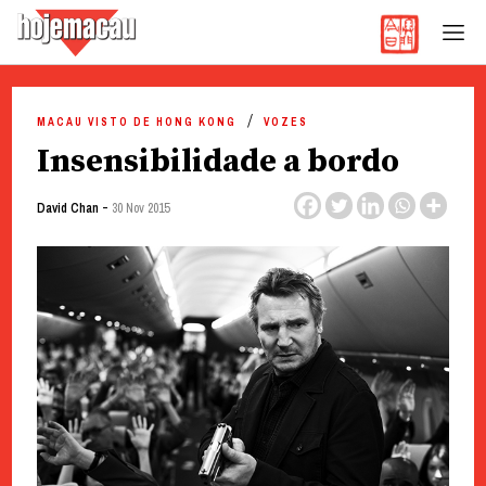
Hoje Macau
Jornal em Língua Portuguesa
Skip
to
MACAU VISTO DE HONG KONG
VOZES
content
Insensibilidade a bordo
-
David Chan
30 Nov 2015