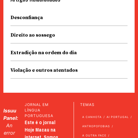
Desconfiança
Direito ao sossego
Extradição na ordem do dia
Violação e outros atentados
JORNAL EM
TEMAS
Issuu
LÍNGUA
PORTUGUESA
Panel:
A CANHOTA
AI PORTUGAL
Este é o jornal
An
ANTROPOFOBIAS
Hoje Macau na
error
internet. Somos
A OUTRA FACE