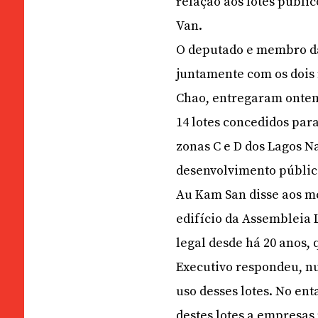
relação aos lotes públi
Van.
O deputado e membro d
juntamente com os dois
Chao, entregaram ontem 
14 lotes concedidos par
zonas C e D dos Lagos N
desenvolvimento públic
Au Kam San disse aos mé
edifício da Assembleia 
legal desde há 20 anos, 
Executivo respondeu, nu
uso desses lotes. No en
destes lotes a empresas 