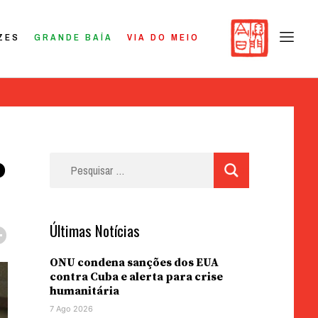
ZES
GRANDE BAÍA
VIA DO MEIO
o
Pesquisar
por:
Últimas Notícias
ONU condena sanções dos EUA
contra Cuba e alerta para crise
humanitária
7 Ago 2026