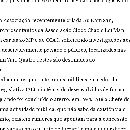
cos e privados que se encontram vazios nos Lagos Nam
a Associação recentemente criada Au Kam San,
 representantes da Associação Cloee Chao e Lei Man
cartas ao MP e ao CCAC, solicitando investigações ao
a desenvolvimento privado e público, localizados nas
am Van. Quatro destes são destinados ao
o.
dia que os quatro terrenos públicos em redor do
Legislativa (AL) não têm sido desenvolvidos de forma
quando foi concluído o aterro, em 1994. “Até o Chefe do
ma actividade pública, que não sabe da existência e
tanto, existem rumores que apontam para a concessão
privadas com o intuito de lucrar”, começou por dizer.