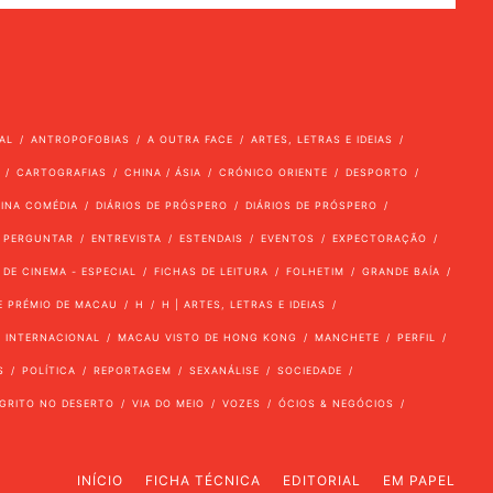
AL
ANTROPOFOBIAS
A OUTRA FACE
ARTES, LETRAS E IDEIAS
CARTOGRAFIAS
CHINA / ÁSIA
CRÓNICO ORIENTE
DESPORTO
VINA COMÉDIA
DIÁRIOS DE PRÓSPERO
DIÁRIOS DE PRÓSPERO
 PERGUNTAR
ENTREVISTA
ESTENDAIS
EVENTOS
EXPECTORAÇÃO
 DE CINEMA - ESPECIAL
FICHAS DE LEITURA
FOLHETIM
GRANDE BAÍA
E PRÉMIO DE MACAU
H
H | ARTES, LETRAS E IDEIAS
INTERNACIONAL
MACAU VISTO DE HONG KONG
MANCHETE
PERFIL
S
POLÍTICA
REPORTAGEM
SEXANÁLISE
SOCIEDADE
GRITO NO DESERTO
VIA DO MEIO
VOZES
ÓCIOS & NEGÓCIOS
INÍCIO
FICHA TÉCNICA
EDITORIAL
EM PAPEL