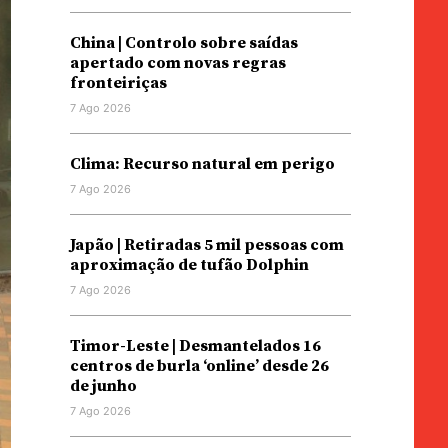
China | Controlo sobre saídas
apertado com novas regras
fronteiriças
7 Ago 2026
Clima: Recurso natural em perigo
7 Ago 2026
Japão | Retiradas 5 mil pessoas com
aproximação de tufão Dolphin
7 Ago 2026
Timor-Leste | Desmantelados 16
centros de burla ‘online’ desde 26
de junho
7 Ago 2026