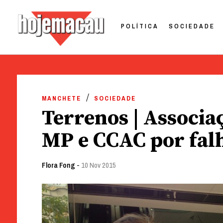
POLÍTICA
SOCIEDADE
Hoje Macau
Jornal em Língua Portuguesa
Skip
to
MANCHETE
SOCIEDADE
content
Terrenos | Associ
MP e CCAC por fal
Flora Fong
-
10 Nov 2015