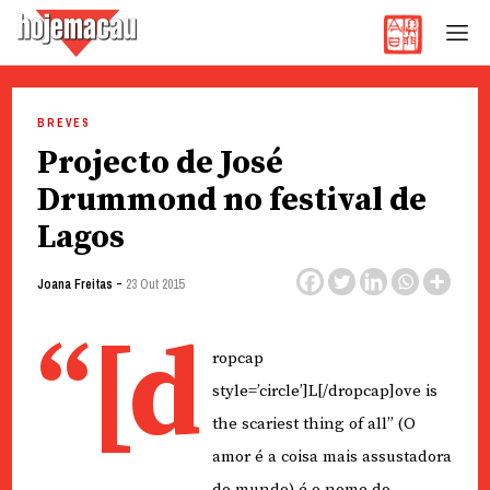
Hoje Macau
Jornal em Língua Portuguesa
Skip
to
BREVES
content
Projecto de José
Drummond no festival de
Lagos
-
Joana Freitas
23 Out 2015
“[d
ropcap
style=’circle’]L[/dropcap]ove is
the scariest thing of all” (O
amor é a coisa mais assustadora
do mundo) é o nome do