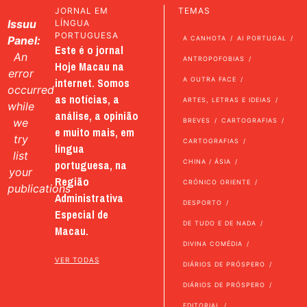
JORNAL EM
TEMAS
Issuu
LÍNGUA
PORTUGUESA
Panel:
A CANHOTA
AI PORTUGAL
Este é o jornal
An
ANTROPOFOBIAS
Hoje Macau na
error
internet. Somos
A OUTRA FACE
occurred
as notícias, a
ARTES, LETRAS E IDEIAS
while
análise, a opinião
we
BREVES
CARTOGRAFIAS
e muito mais, em
try
CARTOGRAFIAS
língua
list
portuguesa, na
CHINA / ÁSIA
your
Região
CRÓNICO ORIENTE
publications
Administrativa
DESPORTO
Especial de
DE TUDO E DE NADA
Macau.
DIVINA COMÉDIA
VER TODAS
DIÁRIOS DE PRÓSPERO
DIÁRIOS DE PRÓSPERO
EDITORIAL