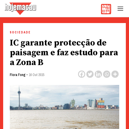
Hoje Macau
Jornal em Língua Portuguesa
Skip
to
SOCIEDADE
content
IC garante protecção de
paisagem e faz estudo para
a Zona B
-
Flora Fong
16 Out 2015