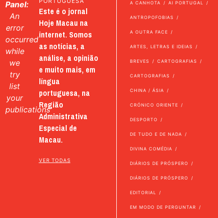
PORTUGUESA
Panel:
A CANHOTA
AI PORTUGAL
Este é o jornal
An
ANTROPOFOBIAS
Hoje Macau na
error
internet. Somos
A OUTRA FACE
occurred
as notícias, a
ARTES, LETRAS E IDEIAS
while
análise, a opinião
we
BREVES
CARTOGRAFIAS
e muito mais, em
try
CARTOGRAFIAS
língua
list
portuguesa, na
CHINA / ÁSIA
your
Região
CRÓNICO ORIENTE
publications
Administrativa
DESPORTO
Especial de
DE TUDO E DE NADA
Macau.
DIVINA COMÉDIA
VER TODAS
DIÁRIOS DE PRÓSPERO
DIÁRIOS DE PRÓSPERO
EDITORIAL
EM MODO DE PERGUNTAR