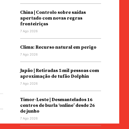
o
China | Controlo sobre saídas
apertado com novas regras
fronteiriças
7 Ago 2026
Clima: Recurso natural em perigo
7 Ago 2026
Japão | Retiradas 5 mil pessoas com
aproximação de tufão Dolphin
7 Ago 2026
Timor-Leste | Desmantelados 16
centros de burla ‘online’ desde 26
de junho
7 Ago 2026