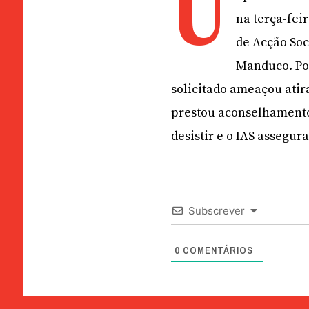
U
na terça-fei
de Acção Soc
Manduco. Por
solicitado ameaçou atira
prestou aconselhamento
desistir e o IAS assegu
Subscrever
0
COMENTÁRIOS