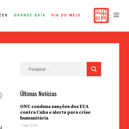
ZES
GRANDE BAÍA
VIA DO MEIO
Pesquisar
por:
Últimas Notícias
ONU condena sanções dos EUA
contra Cuba e alerta para crise
humanitária
7 Ago 2026
eu