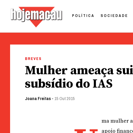
POLÍTICA
SOCIEDADE
Hoje Macau
Jornal em Língua Portuguesa
Skip
to
BREVES
content
Mulher ameaça suic
subsídio do IAS
Joana Freitas
-
15 Out 2015
ma mulher am
apoio financ