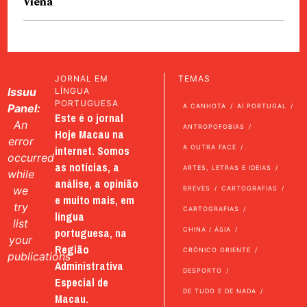
Viena
JORNAL EM
TEMAS
Issuu
LÍNGUA
PORTUGUESA
Panel:
A CANHOTA
AI PORTUGAL
Este é o jornal
An
ANTROPOFOBIAS
Hoje Macau na
error
internet. Somos
A OUTRA FACE
occurred
as notícias, a
ARTES, LETRAS E IDEIAS
while
análise, a opinião
we
BREVES
CARTOGRAFIAS
e muito mais, em
try
CARTOGRAFIAS
língua
list
portuguesa, na
CHINA / ÁSIA
your
Região
CRÓNICO ORIENTE
publications
Administrativa
DESPORTO
Especial de
DE TUDO E DE NADA
Macau.