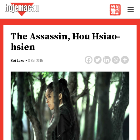
Hoje Macau
Jornal em Língua Portuguesa
Skip
The Assassin, Hou Hsiao-
to
content
hsien
-
Boi Luxo
8 Set 2015