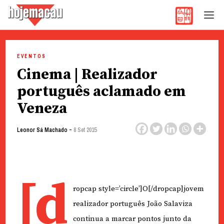
Hoje Macau
Jornal em Língua Portuguesa
Skip
to
EVENTOS
content
Cinema | Realizador
português aclamado em
Veneza
-
Leonor Sá Machado
8 Set 2015
[d
ropcap style=’circle’]O[/dropcap]jovem
realizador português João Salaviza
continua a marcar pontos junto da