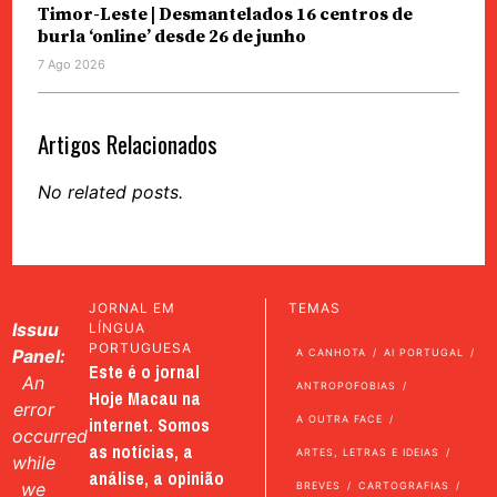
Timor-Leste | Desmantelados 16 centros de
burla ‘online’ desde 26 de junho
7 Ago 2026
Artigos Relacionados
No related posts.
JORNAL EM
TEMAS
Issuu
LÍNGUA
PORTUGUESA
Panel:
A CANHOTA
AI PORTUGAL
Este é o jornal
An
ANTROPOFOBIAS
Hoje Macau na
error
internet. Somos
A OUTRA FACE
occurred
as notícias, a
ARTES, LETRAS E IDEIAS
while
análise, a opinião
we
BREVES
CARTOGRAFIAS