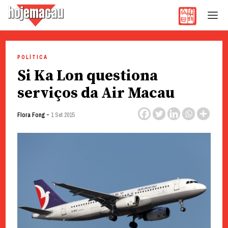
Hoje Macau
Jornal em Língua Portuguesa
Skip
to
POLÍTICA
content
Si Ka Lon questiona
serviços da Air Macau
-
Flora Fong
1 Set 2015