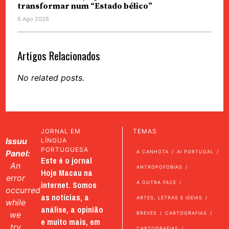
transformar num “Estado bélico”
6 Ago 2026
Artigos Relacionados
No related posts.
JORNAL EM
TEMAS
Issuu
LÍNGUA
PORTUGUESA
Panel:
A CANHOTA
AI PORTUGAL
Este é o jornal
An
ANTROPOFOBIAS
Hoje Macau na
error
internet. Somos
A OUTRA FACE
occurred
as notícias, a
ARTES, LETRAS E IDEIAS
while
análise, a opinião
we
BREVES
CARTOGRAFIAS
e muito mais, em
try
CARTOGRAFIAS