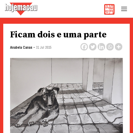
Hoje Macau
Jornal em Língua Portuguesa
Skip
Ficam dois e uma parte
to
content
-
Anabela Canas
31 Jul 2015