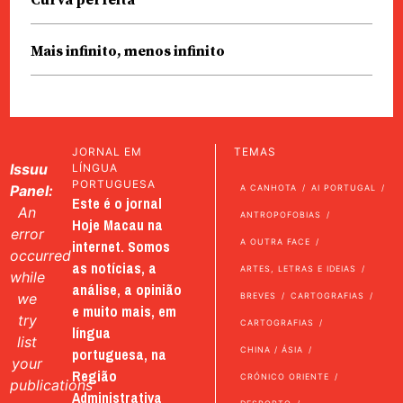
Curva perfeita
Mais infinito, menos infinito
JORNAL EM
TEMAS
Issuu
LÍNGUA
PORTUGUESA
Panel:
A CANHOTA
AI PORTUGAL
Este é o jornal
An
ANTROPOFOBIAS
Hoje Macau na
error
internet. Somos
A OUTRA FACE
occurred
as notícias, a
ARTES, LETRAS E IDEIAS
while
análise, a opinião
we
BREVES
CARTOGRAFIAS
e muito mais, em
try
CARTOGRAFIAS
língua
list
portuguesa, na
CHINA / ÁSIA
your
Região
CRÓNICO ORIENTE
publications
Administrativa