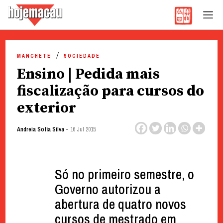
Hoje Macau
Jornal em Língua Portuguesa
Skip
to
MANCHETE
SOCIEDADE
content
Ensino | Pedida mais
fiscalização para cursos do
exterior
-
Andreia Sofia Silva
16 Jul 2015
Só no primeiro semestre, o
Governo autorizou a
abertura de quatro novos
cursos de mestrado em