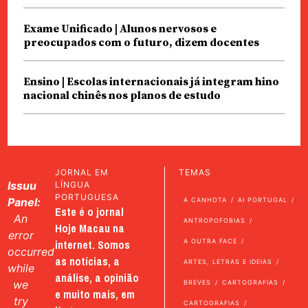
Exame Unificado | Alunos nervosos e
preocupados com o futuro, dizem docentes
Ensino | Escolas internacionais já integram hino
nacional chinês nos planos de estudo
JORNAL EM
TEMAS
Issuu
LÍNGUA
PORTUGUESA
Panel:
A CANHOTA
AI PORTUGAL
Este é o jornal
An
ANTROPOFOBIAS
Hoje Macau na
error
internet. Somos
A OUTRA FACE
occurred
as notícias, a
ARTES, LETRAS E IDEIAS
while
análise, a opinião
we
BREVES
CARTOGRAFIAS
e muito mais, em
try
CARTOGRAFIAS