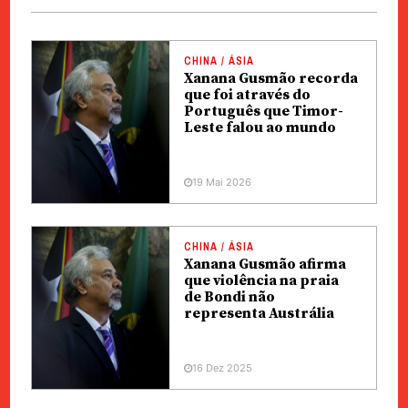
CHINA / ÁSIA
Xanana Gusmão recorda
que foi através do
Português que Timor-
Leste falou ao mundo
19 Mai 2026
CHINA / ÁSIA
Xanana Gusmão afirma
que violência na praia
de Bondi não
representa Austrália
16 Dez 2025