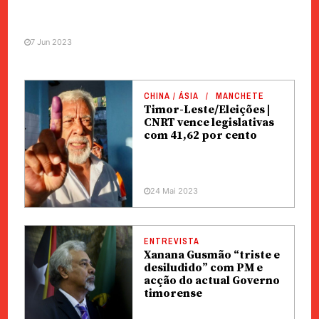
7 Jun 2023
CHINA / ÁSIA
MANCHETE
Timor-Leste/Eleições |
CNRT vence legislativas
com 41,62 por cento
24 Mai 2023
ENTREVISTA
Xanana Gusmão “triste e
desiludido” com PM e
acção do actual Governo
timorense