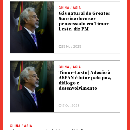
CHINA / ÁSIA
Gás natural do Greater
Sunrise deve ser
processado em Timor-
Leste, diz PM
25 Nov 2025
CHINA / ÁSIA
Timor-Leste | Adesão à
ASEAN é lutar pela paz,
diálogo e
desenvolvimento
17 Out 2025
CHINA / ÁSIA