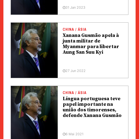
31 Jan 2023
CHINA / ÁSIA
Xanana Gusmão apela à
junta militar de
Myanmar para libertar
Aung San Suu Kyi
27 Jun 2022
CHINA / ÁSIA
Língua portuguesa teve
papel importante na
união dos timorenses,
defende Xanana Gusmão
6 Mai 2021