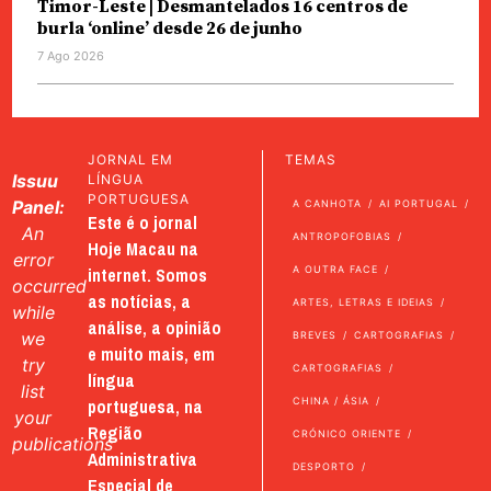
Timor-Leste | Desmantelados 16 centros de
burla ‘online’ desde 26 de junho
7 Ago 2026
JORNAL EM
TEMAS
Issuu
LÍNGUA
PORTUGUESA
Panel:
A CANHOTA
AI PORTUGAL
Este é o jornal
An
ANTROPOFOBIAS
Hoje Macau na
error
internet. Somos
A OUTRA FACE
occurred
as notícias, a
ARTES, LETRAS E IDEIAS
while
análise, a opinião
we
BREVES
CARTOGRAFIAS
e muito mais, em
try
CARTOGRAFIAS
língua
list
portuguesa, na
CHINA / ÁSIA
your
Região
CRÓNICO ORIENTE
publications
Administrativa
DESPORTO
Especial de