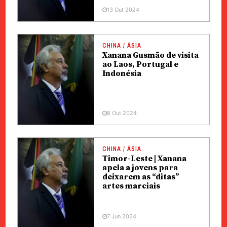
13 Out 2024
CHINA / ÁSIA
Xanana Gusmão de visita
ao Laos, Portugal e
Indonésia
8 Out 2024
CHINA / ÁSIA
Timor-Leste | Xanana
apela a jovens para
deixarem as “ditas”
artes marciais
7 Jun 2024