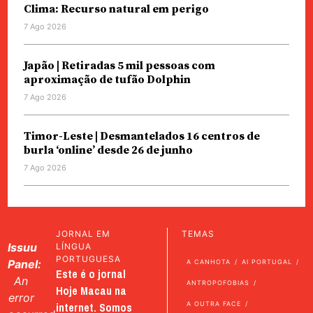
Clima: Recurso natural em perigo
7 Ago 2026
Japão | Retiradas 5 mil pessoas com
aproximação de tufão Dolphin
7 Ago 2026
Timor-Leste | Desmantelados 16 centros de
burla ‘online’ desde 26 de junho
7 Ago 2026
JORNAL EM
TEMAS
Issuu
LÍNGUA
PORTUGUESA
Panel:
A CANHOTA
AI PORTUGAL
Este é o jornal
An
ANTROPOFOBIAS
Hoje Macau na
error
internet. Somos
A OUTRA FACE