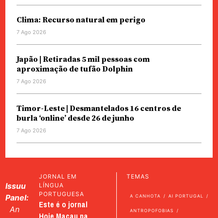
Clima: Recurso natural em perigo
7 Ago 2026
Japão | Retiradas 5 mil pessoas com
aproximação de tufão Dolphin
7 Ago 2026
Timor-Leste | Desmantelados 16 centros de
burla ‘online’ desde 26 de junho
7 Ago 2026
JORNAL EM
TEMAS
Issuu
LÍNGUA
PORTUGUESA
Panel:
A CANHOTA
AI PORTUGAL
Este é o jornal
An
ANTROPOFOBIAS
Hoje Macau na