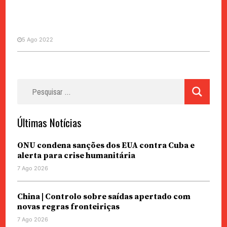
5 Ago 2022
MANCHETE
SOCIEDADE
Pesquisar
Número de mortes atinge valor
por:
mais elevado desde 2016
Últimas Notícias
ONU condena sanções dos EUA contra Cuba e
alerta para crise humanitária
7 Ago 2026
China | Controlo sobre saídas apertado com
novas regras fronteiriças
7 Ago 2026