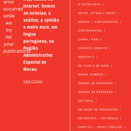
error
internet. Somos
A OUTRA FACE
occurred
as notícias, a
ARTES, LETRAS E IDEIAS
while
análise, a opinião
we
BREVES
CARTOGRAFIAS
e muito mais, em
try
CARTOGRAFIAS
língua
list
portuguesa, na
CHINA / ÁSIA
your
Região
CRÓNICO ORIENTE
publications
Administrativa
DESPORTO
Especial de
DE TUDO E DE NADA
Macau.
DIVINA COMÉDIA
VER TODAS
DIÁRIOS DE PRÓSPERO
DIÁRIOS DE PRÓSPERO
EDITORIAL
EM MODO DE PERGUNTAR
ENTREVISTA
ESTENDAIS
EVENTOS
EXPECTORAÇÃO