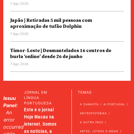
7 Ago 2026
Japão | Retiradas 5 mil pessoas com
aproximação de tufão Dolphin
7 Ago 2026
Timor-Leste | Desmantelados 16 centros de
burla ‘online’ desde 26 de junho
7 Ago 2026
JORNAL EM
TEMAS
Issuu
LÍNGUA
PORTUGUESA
Panel:
A CANHOTA
AI PORTUGAL
Este é o jornal
An
ANTROPOFOBIAS
Hoje Macau na
error
internet. Somos
A OUTRA FACE
occurred
as notícias, a
ARTES, LETRAS E IDEIAS