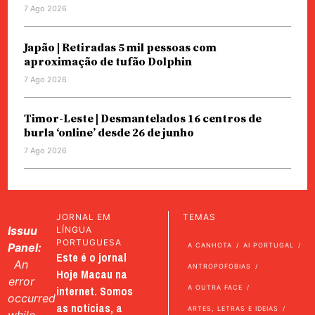
7 Ago 2026
Japão | Retiradas 5 mil pessoas com
aproximação de tufão Dolphin
7 Ago 2026
Timor-Leste | Desmantelados 16 centros de
burla ‘online’ desde 26 de junho
7 Ago 2026
JORNAL EM
TEMAS
Issuu
LÍNGUA
PORTUGUESA
Panel:
A CANHOTA
AI PORTUGAL
Este é o jornal
An
ANTROPOFOBIAS
Hoje Macau na
error
internet. Somos
A OUTRA FACE
occurred
as notícias, a
ARTES, LETRAS E IDEIAS