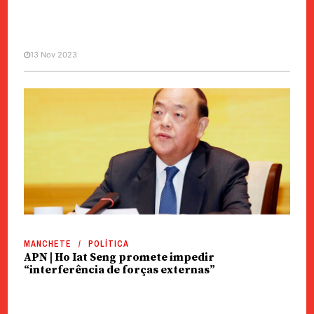
13 Nov 2023
MANCHETE
POLÍTICA
AL | Reforçado princípio de
“Macau governada por patriotas”
MANCHETE
POLÍTICA
APN | Ho Iat Seng promete impedir
“interferência de forças externas”