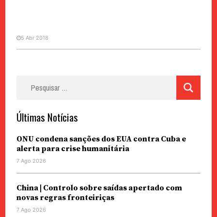
5 Abr 2018
DESPORTO
Pesquisar
Futebol | Iong Cho Ieng assume
por:
selecção de Macau
Últimas Notícias
ONU condena sanções dos EUA contra Cuba e
alerta para crise humanitária
7 Ago 2026
China | Controlo sobre saídas apertado com
novas regras fronteiriças
7 Ago 2026