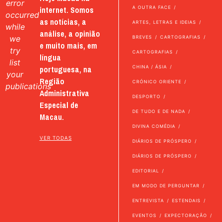
error
internet. Somos
A OUTRA FACE
occurred
as notícias, a
ARTES, LETRAS E IDEIAS
while
análise, a opinião
we
BREVES
CARTOGRAFIAS
e muito mais, em
try
CARTOGRAFIAS
língua
list
portuguesa, na
CHINA / ÁSIA
your
Região
CRÓNICO ORIENTE
publications
Administrativa
DESPORTO
Especial de
DE TUDO E DE NADA
Macau.
DIVINA COMÉDIA
VER TODAS
DIÁRIOS DE PRÓSPERO
DIÁRIOS DE PRÓSPERO
EDITORIAL
EM MODO DE PERGUNTAR
ENTREVISTA
ESTENDAIS
EVENTOS
EXPECTORAÇÃO