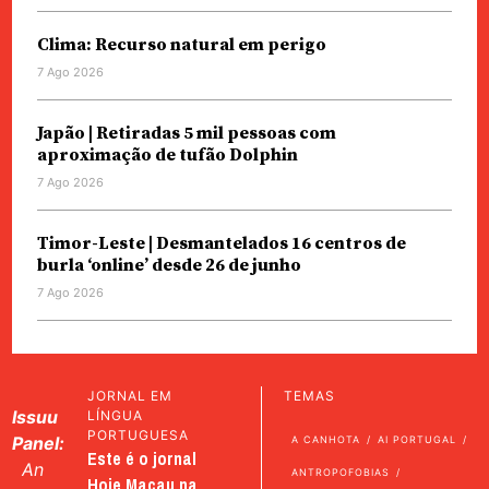
Clima: Recurso natural em perigo
7 Ago 2026
Japão | Retiradas 5 mil pessoas com
aproximação de tufão Dolphin
7 Ago 2026
Timor-Leste | Desmantelados 16 centros de
burla ‘online’ desde 26 de junho
7 Ago 2026
JORNAL EM
TEMAS
Issuu
LÍNGUA
PORTUGUESA
Panel:
A CANHOTA
AI PORTUGAL
Este é o jornal
An
ANTROPOFOBIAS
Hoje Macau na