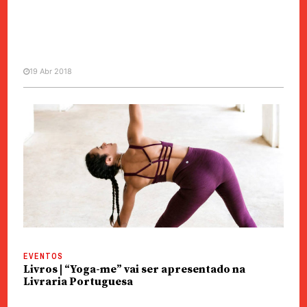
19 Abr 2018
EVENTOS
Festival “Connections” | Ioga,
música e dança ao ar livre a 12 de
Maio
EVENTOS
Livros | “Yoga-me” vai ser apresentado na
Livraria Portuguesa