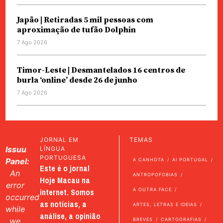
Japão | Retiradas 5 mil pessoas com
aproximação de tufão Dolphin
7 Ago 2026
Timor-Leste | Desmantelados 16 centros de
burla ‘online’ desde 26 de junho
7 Ago 2026
JORNAL EM
TEMAS
Issuu
LÍNGUA
PORTUGUESA
Panel:
A CANHOTA
AI PORTUGAL
Este é o jornal
An
ANTROPOFOBIAS
Hoje Macau na
error
internet. Somos
A OUTRA FACE
occurred
as notícias, a
ARTES, LETRAS E IDEIAS
while
análise, a opinião
we
BREVES
CARTOGRAFIAS