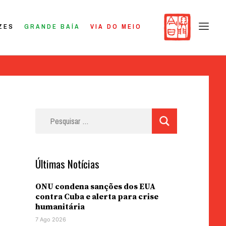
ZES
GRANDE BAÍA
VIA DO MEIO
Pesquisar
por:
Últimas Notícias
ONU condena sanções dos EUA
contra Cuba e alerta para crise
humanitária
7 Ago 2026