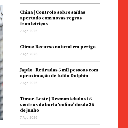
China | Controlo sobre saídas
apertado com novas regras
fronteiriças
7 Ago 2026
Clima: Recurso natural em perigo
7 Ago 2026
Japão | Retiradas 5 mil pessoas com
aproximação de tufão Dolphin
7 Ago 2026
Timor-Leste | Desmantelados 16
centros de burla ‘online’ desde 26
de junho
7 Ago 2026