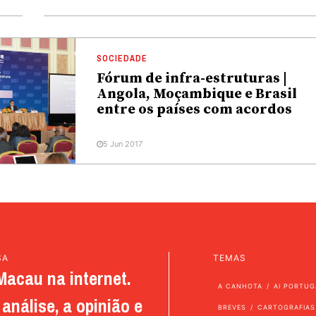
SOCIEDADE
Fórum de infra-estruturas |
Angola, Moçambique e Brasil
entre os países com acordos
5 Jun 2017
SA
TEMAS
Macau na internet.
A CANHOTA
AI PORTUG
análise, a opinião e
BREVES
CARTOGRAFIAS