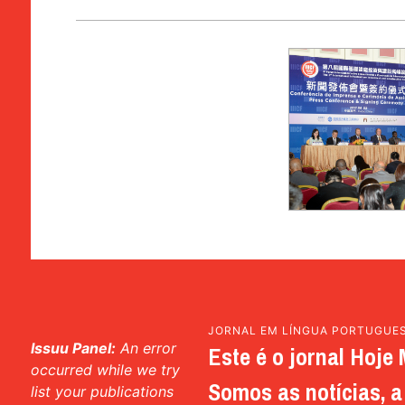
JORNAL EM LÍNGUA PORTUGUE
Issuu Panel:
An error
Este é o jornal Hoje 
occurred while we try
Somos as notícias, a 
list your publications