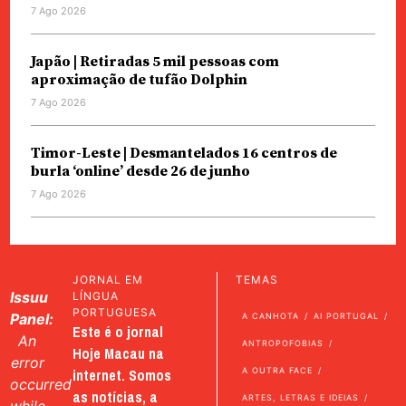
7 Ago 2026
Japão | Retiradas 5 mil pessoas com
aproximação de tufão Dolphin
7 Ago 2026
Timor-Leste | Desmantelados 16 centros de
burla ‘online’ desde 26 de junho
7 Ago 2026
JORNAL EM
TEMAS
Issuu
LÍNGUA
PORTUGUESA
Panel:
A CANHOTA
AI PORTUGAL
Este é o jornal
An
ANTROPOFOBIAS
Hoje Macau na
error
internet. Somos
A OUTRA FACE
occurred
as notícias, a
ARTES, LETRAS E IDEIAS