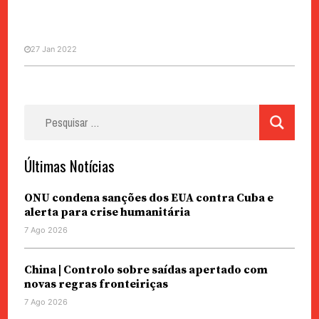
27 Jan 2022
Pesquisar
ANTÓNIO CABRITA
por:
Plotino e a bibliotecária
Últimas Notícias
ONU condena sanções dos EUA contra Cuba e
alerta para crise humanitária
7 Ago 2026
China | Controlo sobre saídas apertado com
novas regras fronteiriças
7 Ago 2026