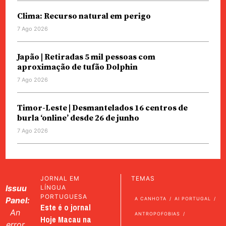
Clima: Recurso natural em perigo
7 Ago 2026
Japão | Retiradas 5 mil pessoas com
aproximação de tufão Dolphin
7 Ago 2026
Timor-Leste | Desmantelados 16 centros de
burla ‘online’ desde 26 de junho
7 Ago 2026
JORNAL EM
TEMAS
Issuu
LÍNGUA
PORTUGUESA
Panel:
A CANHOTA
AI PORTUGAL
Este é o jornal
An
ANTROPOFOBIAS
Hoje Macau na
error