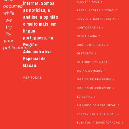
internet. Somos
A OUTRA FACE
occurred
as notícias, a
ARTES, LETRAS E IDEIAS
while
análise, a opinião
we
BREVES
CARTOGRAFIAS
e muito mais, em
try
CARTOGRAFIAS
língua
list
portuguesa, na
CHINA / ÁSIA
your
Região
CRÓNICO ORIENTE
publications
Administrativa
DESPORTO
Especial de
DE TUDO E DE NADA
Macau.
DIVINA COMÉDIA
VER TODAS
DIÁRIOS DE PRÓSPERO
DIÁRIOS DE PRÓSPERO
EDITORIAL
EM MODO DE PERGUNTAR
ENTREVISTA
ESTENDAIS
EVENTOS
EXPECTORAÇÃO