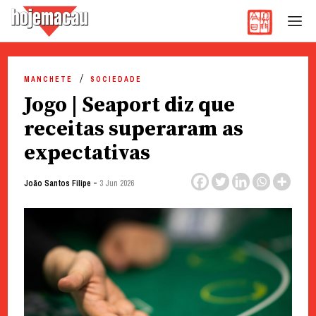
Hoje Macau
Jornal em Língua Portuguesa
Skip
to
MANCHETE
SOCIEDADE
content
Jogo | Seaport diz que
receitas superaram as
expectativas
-
João Santos Filipe
3 Jun 2026