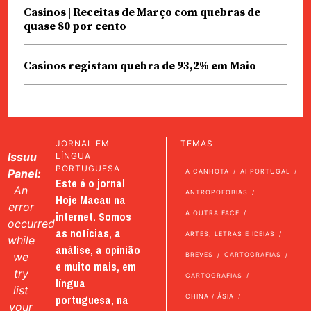
Casinos | Receitas de Março com quebras de
quase 80 por cento
Casinos registam quebra de 93,2% em Maio
JORNAL EM
TEMAS
Issuu
LÍNGUA
PORTUGUESA
Panel:
A CANHOTA
AI PORTUGAL
Este é o jornal
An
ANTROPOFOBIAS
Hoje Macau na
error
internet. Somos
A OUTRA FACE
occurred
as notícias, a
ARTES, LETRAS E IDEIAS
while
análise, a opinião
we
BREVES
CARTOGRAFIAS
e muito mais, em
try
CARTOGRAFIAS
língua
list
portuguesa, na
CHINA / ÁSIA
your