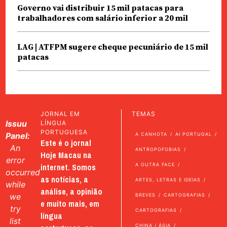
Governo vai distribuir 15 mil patacas para
trabalhadores com salário inferior a 20 mil
LAG | ATFPM sugere cheque pecuniário de 15 mil
patacas
JORNAL EM
TEMAS
Issuu
LÍNGUA
PORTUGUESA
Panel:
A CANHOTA
AI PORTUGAL
Este é o jornal
An
ANTROPOFOBIAS
Hoje Macau na
error
internet. Somos
A OUTRA FACE
occurred
as notícias, a
ARTES, LETRAS E IDEIAS
while
análise, a opinião
we
BREVES
CARTOGRAFIAS
e muito mais, em
try
CARTOGRAFIAS
língua
list
CHINA / ÁSIA