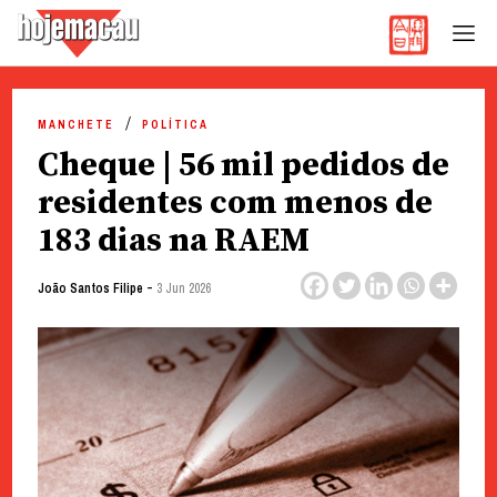
Hoje Macau
Jornal em Língua Portuguesa
Skip
to
MANCHETE
POLÍTICA
content
Cheque | 56 mil pedidos de
residentes com menos de
183 dias na RAEM
-
João Santos Filipe
3 Jun 2026