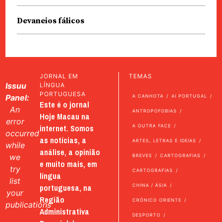
Devaneios fálicos
JORNAL EM
TEMAS
Issuu
LÍNGUA
PORTUGUESA
Panel:
A CANHOTA
AI PORTUGAL
Este é o jornal
An
ANTROPOFOBIAS
Hoje Macau na
error
internet. Somos
A OUTRA FACE
occurred
as notícias, a
ARTES, LETRAS E IDEIAS
while
análise, a opinião
we
BREVES
CARTOGRAFIAS
e muito mais, em
try
CARTOGRAFIAS
língua
list
portuguesa, na
CHINA / ÁSIA
your
Região
CRÓNICO ORIENTE
publications
Administrativa
DESPORTO