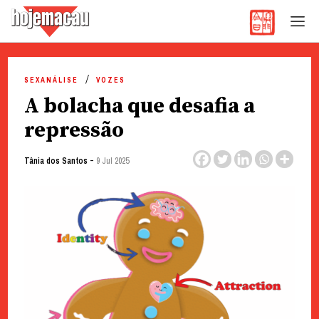
Hoje Macau
Jornal em Língua Portuguesa
Skip
to
SEXANÁLISE
VOZES
content
A bolacha que desafia a
repressão
-
Tânia dos Santos
9 Jul 2025