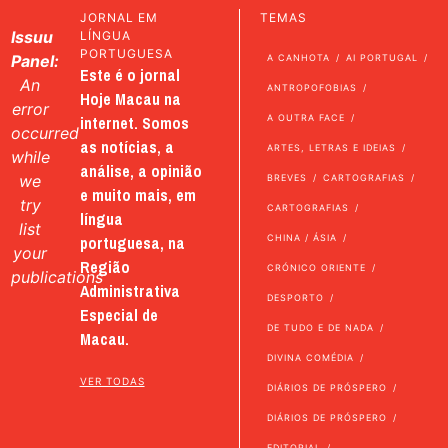
JORNAL EM
TEMAS
Issuu
LÍNGUA
PORTUGUESA
Panel:
A CANHOTA
AI PORTUGAL
Este é o jornal
An
ANTROPOFOBIAS
Hoje Macau na
error
internet. Somos
A OUTRA FACE
occurred
as notícias, a
ARTES, LETRAS E IDEIAS
while
análise, a opinião
we
BREVES
CARTOGRAFIAS
e muito mais, em
try
CARTOGRAFIAS
língua
list
portuguesa, na
CHINA / ÁSIA
your
Região
CRÓNICO ORIENTE
publications
Administrativa
DESPORTO
Especial de
DE TUDO E DE NADA
Macau.
DIVINA COMÉDIA
VER TODAS
DIÁRIOS DE PRÓSPERO
DIÁRIOS DE PRÓSPERO
EDITORIAL