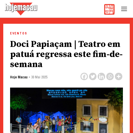
Hoje Macau
Jornal em Língua Portuguesa
Skip
to
EVENTOS
content
Doci Papiaçam | Teatro em
patuá regressa este fim-de-
semana
-
Hoje Macau
30 Mai 2025