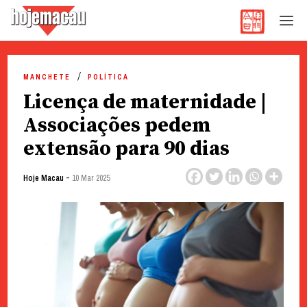
Hoje Macau
Jornal em Língua Portuguesa
Skip
to
MANCHETE
POLÍTICA
content
Licença de maternidade |
Associações pedem
extensão para 90 dias
-
Hoje Macau
10 Mar 2025