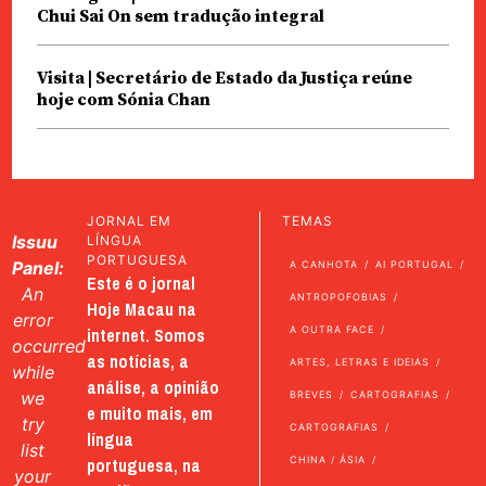
Chui Sai On sem tradução integral
Visita | Secretário de Estado da Justiça reúne
hoje com Sónia Chan
JORNAL EM
TEMAS
Issuu
LÍNGUA
PORTUGUESA
Panel:
A CANHOTA
AI PORTUGAL
Este é o jornal
An
ANTROPOFOBIAS
Hoje Macau na
error
internet. Somos
A OUTRA FACE
occurred
as notícias, a
ARTES, LETRAS E IDEIAS
while
análise, a opinião
we
BREVES
CARTOGRAFIAS
e muito mais, em
try
CARTOGRAFIAS
língua
list
portuguesa, na
CHINA / ÁSIA
your