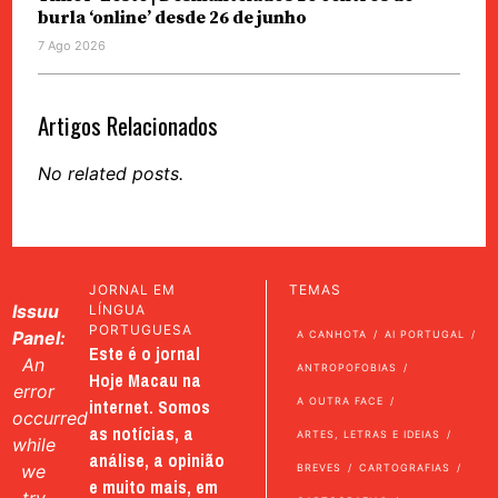
burla ‘online’ desde 26 de junho
7 Ago 2026
Artigos Relacionados
No related posts.
JORNAL EM
TEMAS
Issuu
LÍNGUA
PORTUGUESA
Panel:
A CANHOTA
AI PORTUGAL
Este é o jornal
An
ANTROPOFOBIAS
Hoje Macau na
error
internet. Somos
A OUTRA FACE
occurred
as notícias, a
ARTES, LETRAS E IDEIAS
while
análise, a opinião
we
BREVES
CARTOGRAFIAS
e muito mais, em