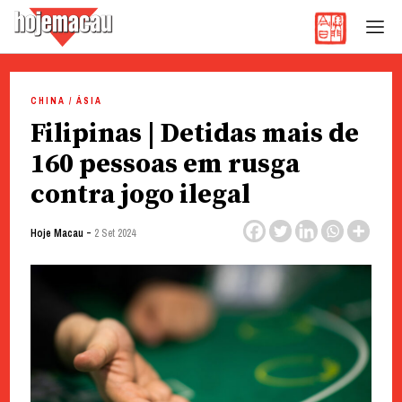
Hoje Macau
Jornal em Língua Portuguesa
Skip
to
CHINA / ÁSIA
content
Filipinas | Detidas mais de
160 pessoas em rusga
contra jogo ilegal
-
Hoje Macau
2 Set 2024