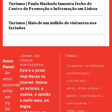
Turismo | Paula Machado lamenta fecho do
Centro de Promoção e Informação em Lisboa
Turismo | Mais de um milhão de visitantes nos
feriados
JORNAL EM
TEMAS
Issuu
LÍNGUA
PORTUGUESA
Panel:
A CANHOTA
AI PORTUGAL
Este é o jornal
An
ANTROPOFOBIAS
Hoje Macau na
error
internet. Somos
A OUTRA FACE
occurred
as notícias, a
ARTES, LETRAS E IDEIAS
while
análise, a opinião
we
BREVES
CARTOGRAFIAS
e muito mais, em
try
CARTOGRAFIAS
língua
list
CHINA / ÁSIA