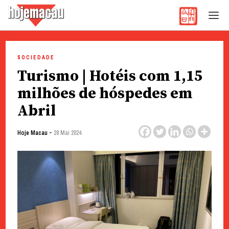
Hoje Macau
Jornal em Língua Portuguesa
Skip
to
SOCIEDADE
content
Turismo | Hotéis com 1,15
milhões de hóspedes em
Abril
-
Hoje Macau
28 Mai 2024