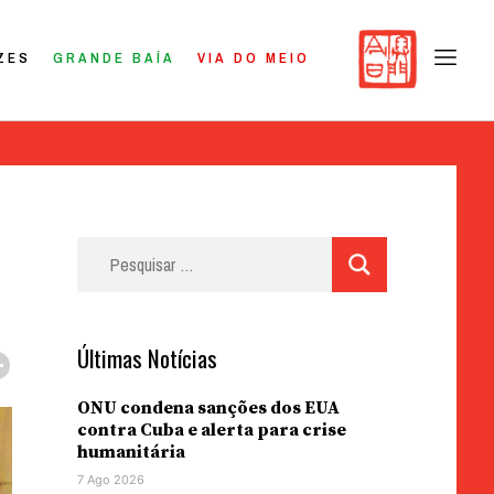
ZES
GRANDE BAÍA
VIA DO MEIO
Pesquisar
por:
Últimas Notícias
ONU condena sanções dos EUA
contra Cuba e alerta para crise
humanitária
7 Ago 2026