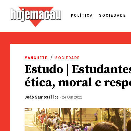
POLÍTICA
SOCIEDADE
Hoje Macau
Jornal em Língua Portuguesa
Skip
to
MANCHETE
SOCIEDADE
content
Estudo | Estudant
ética, moral e resp
João Santos Filipe
-
24 Out 2022