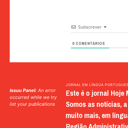
Subscrever
0
COMENTÁRIOS
JORNAL EM LÍNGUA PORTUGUE
Issuu Panel:
An error
Este é o jornal Hoje 
occurred while we try
Somos as notícias, a 
list your publications
muito mais, em língu
Região Administrativ