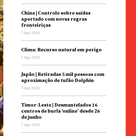
China | Controlo sobre saídas
apertado com novas regras
fronteiriças
7 Ago 2026
Clima: Recurso natural em perigo
7 Ago 2026
Japão | Retiradas 5 mil pessoas com
aproximação de tufão Dolphin
7 Ago 2026
Timor-Leste | Desmantelados 16
centros de burla ‘online’ desde 26
de junho
7 Ago 2026