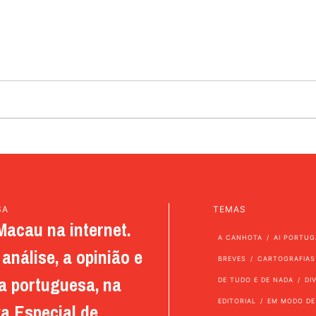
SA
TEMAS
Macau na internet.
A CANHOTA
AI PORTUG
análise, a opinião e
BREVES
CARTOGRAFIAS
a portuguesa, na
DE TUDO E DE NADA
DI
EDITORIAL
EM MODO DE
a Especial de