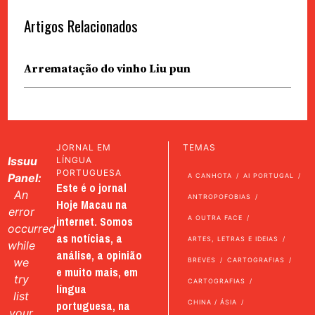
Artigos Relacionados
Arrematação do vinho Liu pun
JORNAL EM
TEMAS
Issuu
LÍNGUA
PORTUGUESA
Panel:
A CANHOTA
AI PORTUGAL
Este é o jornal
An
ANTROPOFOBIAS
Hoje Macau na
error
internet. Somos
A OUTRA FACE
occurred
as notícias, a
ARTES, LETRAS E IDEIAS
while
análise, a opinião
we
BREVES
CARTOGRAFIAS
e muito mais, em
try
CARTOGRAFIAS
língua
list
portuguesa, na
CHINA / ÁSIA
your