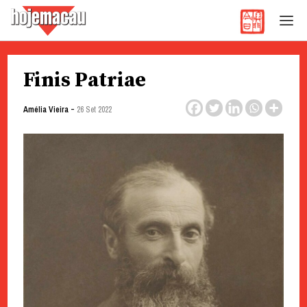
Hoje Macau
Jornal em Língua Portuguesa
Skip
Finis Patriae
to
content
-
Amélia Vieira
26 Set 2022