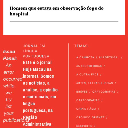
Homem que estava em observação foge do
hospital
JORNAL EM
TEMAS
Issuu
LÍNGUA
PORTUGUESA
Panel:
A CANHOTA
AI PORTUGAL
Este é o jornal
An
ANTROPOFOBIAS
Hoje Macau na
error
internet. Somos
A OUTRA FACE
occurred
as notícias, a
ARTES, LETRAS E IDEIAS
while
análise, a opinião
we
BREVES
CARTOGRAFIAS
e muito mais, em
try
CARTOGRAFIAS
língua
list
portuguesa, na
CHINA / ÁSIA
your
Região
CRÓNICO ORIENTE
publications
Administrativa
DESPORTO