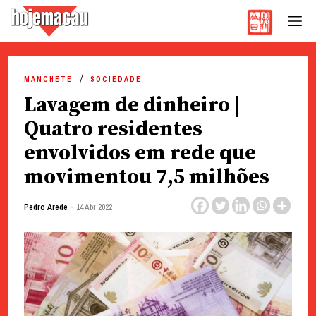
Hoje Macau
Jornal em Língua Portuguesa
Skip
to
MANCHETE
SOCIEDADE
content
Lavagem de dinheiro |
Quatro residentes
envolvidos em rede que
movimentou 7,5 milhões
-
Pedro Arede
14 Abr 2022