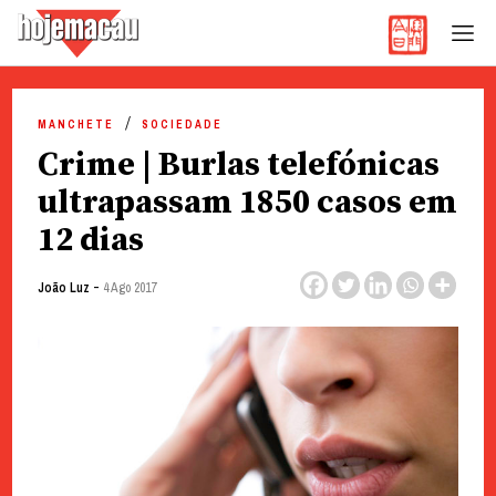
Hoje Macau
Jornal em Língua Portuguesa
Skip
to
MANCHETE
SOCIEDADE
content
Crime | Burlas telefónicas
ultrapassam 1850 casos em
12 dias
-
João Luz
4 Ago 2017