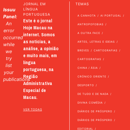
JORNAL EM
TEMAS
Issuu
LÍNGUA
PORTUGUESA
Panel:
A CANHOTA
AI PORTUGAL
Este é o jornal
An
ANTROPOFOBIAS
Hoje Macau na
error
internet. Somos
A OUTRA FACE
occurred
as notícias, a
ARTES, LETRAS E IDEIAS
while
análise, a opinião
we
BREVES
CARTOGRAFIAS
e muito mais, em
try
CARTOGRAFIAS
língua
list
portuguesa, na
CHINA / ÁSIA
your
Região
CRÓNICO ORIENTE
publications
Administrativa
DESPORTO
Especial de
DE TUDO E DE NADA
Macau.
DIVINA COMÉDIA
VER TODAS
DIÁRIOS DE PRÓSPERO
DIÁRIOS DE PRÓSPERO
EDITORIAL