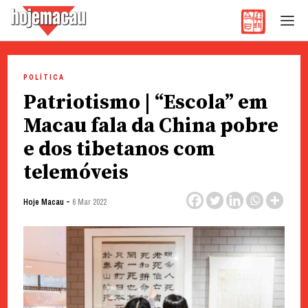
Hoje Macau
Jornal em Língua Portuguesa
Skip
to
POLÍTICA
content
Patriotismo | “Escola” em
Macau fala da China pobre
e dos tibetanos com
telemóveis
-
Hoje Macau
6 Mar 2022