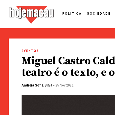
POLÍTICA
SOCIEDADE
Hoje Macau
Jornal em Língua Portuguesa
Skip
to
EVENTOS
content
Miguel Castro Cal
teatro é o texto, e 
Andreia Sofia Silva
-
25 Nov 2021