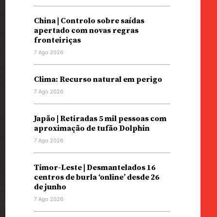
China | Controlo sobre saídas
apertado com novas regras
fronteiriças
7 Ago 2026
Clima: Recurso natural em perigo
7 Ago 2026
Japão | Retiradas 5 mil pessoas com
aproximação de tufão Dolphin
7 Ago 2026
Timor-Leste | Desmantelados 16
centros de burla ‘online’ desde 26
de junho
7 Ago 2026