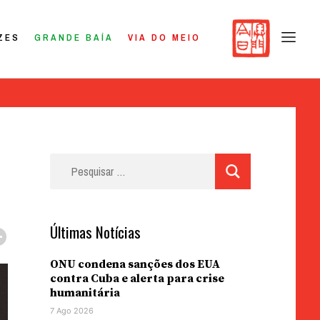
ZES
GRANDE BAÍA
VIA DO MEIO
Pesquisar
por:
Últimas Notícias
ONU condena sanções dos EUA
contra Cuba e alerta para crise
humanitária
7 Ago 2026