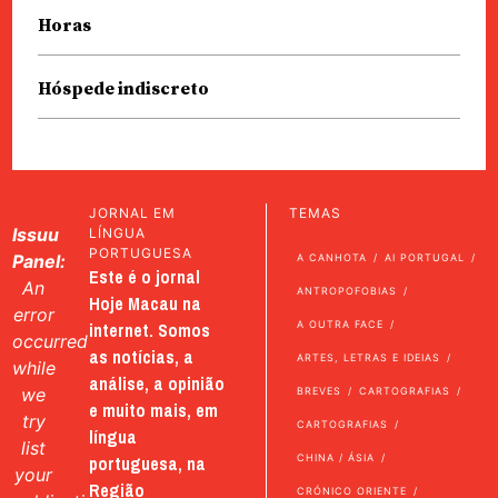
Horas
Hóspede indiscreto
JORNAL EM
TEMAS
Issuu
LÍNGUA
PORTUGUESA
Panel:
A CANHOTA
AI PORTUGAL
Este é o jornal
An
ANTROPOFOBIAS
Hoje Macau na
error
internet. Somos
A OUTRA FACE
occurred
as notícias, a
ARTES, LETRAS E IDEIAS
while
análise, a opinião
we
BREVES
CARTOGRAFIAS
e muito mais, em
try
CARTOGRAFIAS
língua
list
portuguesa, na
CHINA / ÁSIA
your
Região
CRÓNICO ORIENTE