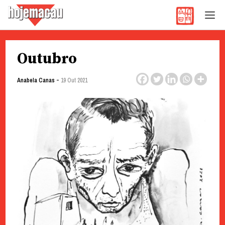
Hoje Macau
Jornal em Língua Portuguesa
Skip
Outubro
to
content
-
Anabela Canas
19 Out 2021