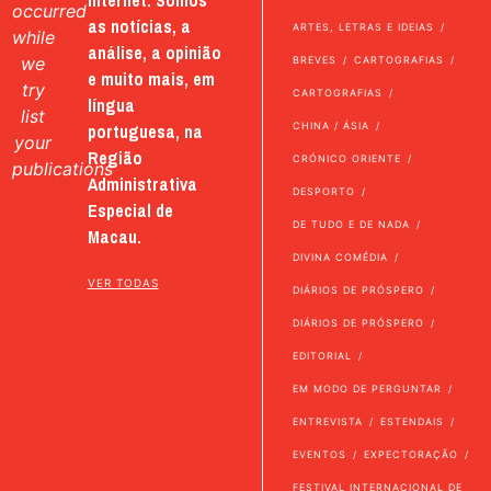
occurred
as notícias, a
ARTES, LETRAS E IDEIAS
while
análise, a opinião
we
BREVES
CARTOGRAFIAS
e muito mais, em
try
CARTOGRAFIAS
língua
list
portuguesa, na
CHINA / ÁSIA
your
Região
CRÓNICO ORIENTE
publications
Administrativa
DESPORTO
Especial de
DE TUDO E DE NADA
Macau.
DIVINA COMÉDIA
VER TODAS
DIÁRIOS DE PRÓSPERO
DIÁRIOS DE PRÓSPERO
EDITORIAL
EM MODO DE PERGUNTAR
ENTREVISTA
ESTENDAIS
EVENTOS
EXPECTORAÇÃO
FESTIVAL INTERNACIONAL DE