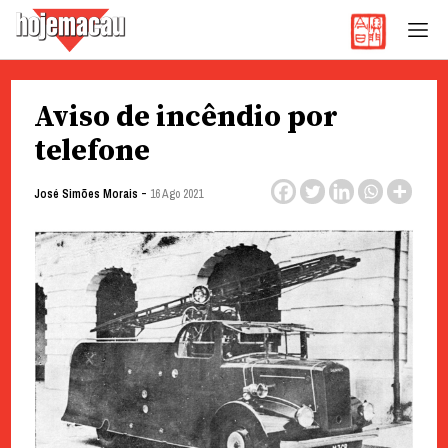
Hoje Macau
Jornal em Língua Portuguesa
Skip
Aviso de incêndio por
to
content
telefone
-
José Simões Morais
16 Ago 2021