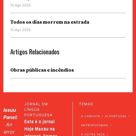
10 Ago 2026
Todos os dias morrem na estrada
10 Ago 2026
Artigos Relacionados
Obras públicas e incêndios
JORNAL EM
TEMAS
Issuu
LÍNGUA
PORTUGUESA
Panel:
A CANHOTA
AI PORTUGAL
Este é o jornal
An
ANTROPOFOBIAS
Hoje Macau na
error
internet. Somos
A OUTRA FACE