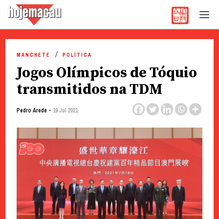
Hoje Macau
Jornal em Língua Portuguesa
Skip
to
MANCHETE
POLÍTICA
content
Jogos Olímpicos de Tóquio
transmitidos na TDM
-
Pedro Arede
19 Jul 2021