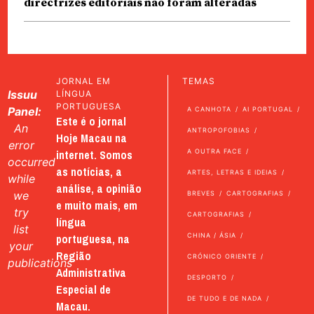
directrizes editoriais não foram alteradas
JORNAL EM
TEMAS
Issuu
LÍNGUA
PORTUGUESA
Panel:
A CANHOTA
AI PORTUGAL
Este é o jornal
An
ANTROPOFOBIAS
Hoje Macau na
error
internet. Somos
A OUTRA FACE
occurred
as notícias, a
ARTES, LETRAS E IDEIAS
while
análise, a opinião
we
BREVES
CARTOGRAFIAS
e muito mais, em
try
CARTOGRAFIAS
língua
list
portuguesa, na
CHINA / ÁSIA
your
Região
CRÓNICO ORIENTE
publications
Administrativa
DESPORTO
Especial de
DE TUDO E DE NADA
Macau.