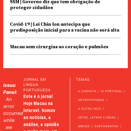
SSM | Governo diz que tem obrigação de
proteger cidadãos
Covid-19 | Lei Chin Ion antecipa que
predisposição inicial para a vacina não será alta
Macau sem cirurgias ao coração e pulmões
JORNAL EM
TEMAS
Issuu
LÍNGUA
PORTUGUESA
Panel:
A CANHOTA
AI PORTUGAL
Este é o jornal
An
ANTROPOFOBIAS
Hoje Macau na
error
internet. Somos
A OUTRA FACE
occurred
as notícias, a
ARTES, LETRAS E IDEIAS
while
análise, a opinião
we
BREVES
CARTOGRAFIAS