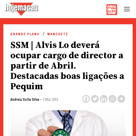
Hoje Macau
Jornal em Língua Portuguesa
Skip
to
GRANDE PLANO
MANCHETE
content
SSM | Alvis Lo deverá
ocupar cargo de director a
partir de Abril.
Destacadas boas ligações a
Pequim
-
Andreia Sofia Silva
3 Mar 2021