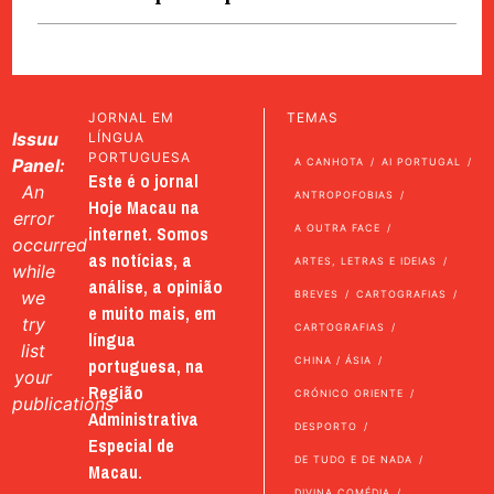
JORNAL EM
TEMAS
Issuu
LÍNGUA
PORTUGUESA
Panel:
A CANHOTA
AI PORTUGAL
Este é o jornal
An
ANTROPOFOBIAS
Hoje Macau na
error
internet. Somos
A OUTRA FACE
occurred
as notícias, a
ARTES, LETRAS E IDEIAS
while
análise, a opinião
we
BREVES
CARTOGRAFIAS
e muito mais, em
try
CARTOGRAFIAS
língua
list
portuguesa, na
CHINA / ÁSIA
your
Região
CRÓNICO ORIENTE
publications
Administrativa
DESPORTO
Especial de
DE TUDO E DE NADA
Macau.
DIVINA COMÉDIA