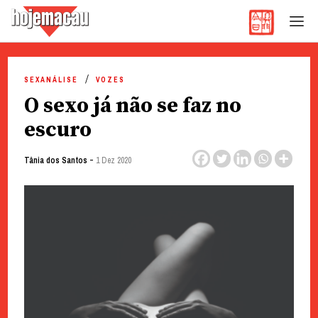
Hoje Macau
Jornal em Língua Portuguesa
Skip
to
SEXANÁLISE
VOZES
content
O sexo já não se faz no
escuro
-
Tânia dos Santos
1 Dez 2020