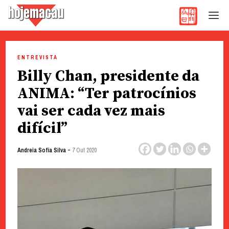
Hoje Macau
Jornal em Língua Portuguesa
Skip
to
ENTREVISTA
content
Billy Chan, presidente da
ANIMA: “Ter patrocínios
vai ser cada vez mais
difícil”
-
Andreia Sofia Silva
7 Out 2020