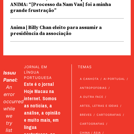
ANIMA: “[Processo da Nam Van] foi a minha
grande frustração”
Anima | Billy Chan eleito para assumir a
presidência da associação
JORNAL EM
TEMAS
Issuu
LÍNGUA
PORTUGUESA
Panel:
A CANHOTA
AI PORTUGAL
Este é o jornal
An
ANTROPOFOBIAS
Hoje Macau na
error
internet. Somos
A OUTRA FACE
occurred
as notícias, a
ARTES, LETRAS E IDEIAS
while
análise, a opinião
we
BREVES
CARTOGRAFIAS
e muito mais, em
try
CARTOGRAFIAS
língua
list
CHINA / ÁSIA