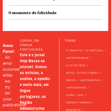
O momento de felicidade
JORNAL EM
TEMAS
Issuu
LÍNGUA
PORTUGUESA
Panel:
A CANHOTA
AI PORTUGAL
Este é o jornal
An
ANTROPOFOBIAS
Hoje Macau na
error
internet. Somos
A OUTRA FACE
occurred
as notícias, a
ARTES, LETRAS E IDEIAS
while
análise, a opinião
we
BREVES
CARTOGRAFIAS
e muito mais, em
try
CARTOGRAFIAS
língua
list
portuguesa, na
CHINA / ÁSIA
your
Região
CRÓNICO ORIENTE
publications
Administrativa
DESPORTO