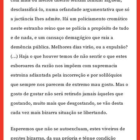
com mais ou menos talento tentam blindar alguém,
desclassificá-lo, numa orfandade argumentativa que só
a jactância lhes admite. Há um policiamento cromático
neste estranho reino que se polícia a propósito de tudo
e de nada, e um cansaço demagógico que raia a
demência pública. Melhores dias virão, ou a expulsão?
(…) Haja o que houver temos de não sentir o que estes
esboroares da razão nos impõem com supremacia
estroina adiantada pela incorreção e por solilóquios
que sempre nos parecem de extremo mau gosto. Mas o
gosto de gostar não será retirado jamais àqueles que
gostando, muito mais que desgostando, se vão desta
cada vez mais bizarra situação se libertando.
Esperemos que não se autoexcluam, estes viveiros de
gentes bizarras, da sua própria e ténue condição