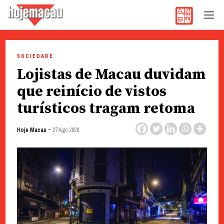
Hoje Macau
Jornal em Língua Portuguesa
Skip
to
SOCIEDADE
content
Lojistas de Macau duvidam
que reinício de vistos
turísticos tragam retoma
-
Hoje Macau
27 Ago 2020