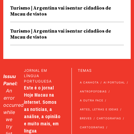
Turismo | Argentina vai isentar cidadãos de
Macau de vistos
Turismo | Argentina vai isentar cidadãos de
Macau de vistos
JORNAL EM
TEMAS
Issuu
LÍNGUA
PORTUGUESA
Panel:
A CANHOTA
AI PORTUGAL
Este é o jornal
An
ANTROPOFOBIAS
Hoje Macau na
error
internet. Somos
A OUTRA FACE
occurred
as notícias, a
ARTES, LETRAS E IDEIAS
while
análise, a opinião
we
BREVES
CARTOGRAFIAS
e muito mais, em
try
CARTOGRAFIAS
língua
list