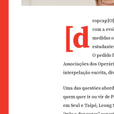
ropcap]O[
[d
com a evo
medidas o 
estudante
O pedido f
Associações dos Operár
interpelação escrita, d
Uma das questões aborda
quem quer ir ou vir de 
em Seul e Taipé, Leong 