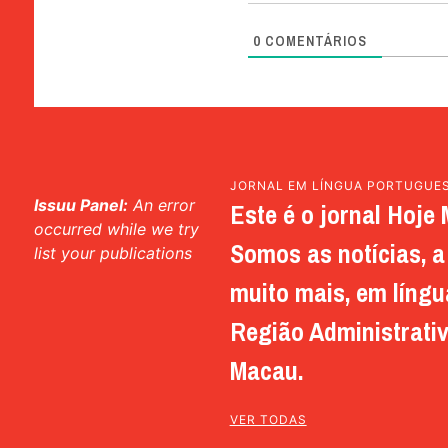
0
COMENTÁRIOS
JORNAL EM LÍNGUA PORTUGUE
Issuu Panel:
An error
Este é o jornal Hoje 
occurred while we try
Somos as notícias, a 
list your publications
muito mais, em língu
Região Administrativ
Macau.
VER TODAS