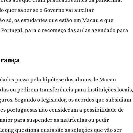
riores aos que eram praticados antes da pandemia.
do quer saber se o Governo vai auxiliar
o só, os estudantes que estão em Macau e que
 Portugal, para o recomeço das aulas agendado para
urança
rdados passa pela hipótese dos alunos de Macau
as ou pedirem transferência para instituições locais
uros. Segundo o legislador, os acordos que subsidiam
ções portuguesas não consideram a possibilidade de
maior para suspender as matrículas ou pedir
 Leong questiona quais são as soluções que vão ser