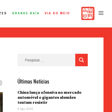
ZES
GRANDE BAÍA
VIA DO MEIO
Pesquisar
por:
Últimas Notícias
China lança ofensiva no mercado
automóvel e gigantes alemães
tentam resistir
6 Ago 2026