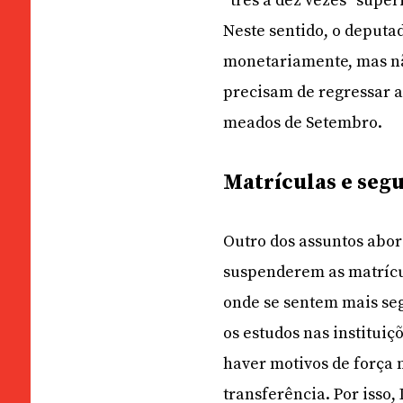
“três a dez vezes” supe
Neste sentido, o deputa
monetariamente, mas nã
precisam de regressar a
meados de Setembro.
Matrículas e seg
Outro dos assuntos abo
suspenderem as matrícul
onde se sentem mais seg
os estudos nas institui
haver motivos de força 
transferência. Por isso,