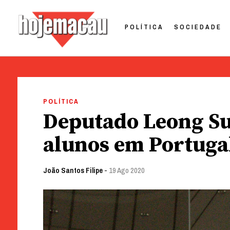
POLÍTICA
SOCIEDADE
Hoje Macau
Jornal em Língua Portuguesa
Skip
to
POLÍTICA
content
Deputado Leong Su
alunos em Portuga
João Santos Filipe
-
19 Ago 2020