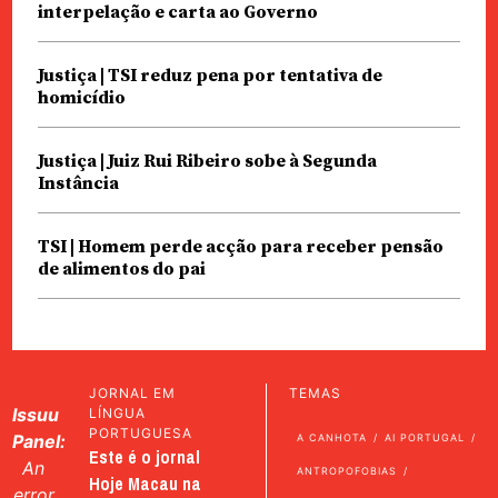
interpelação e carta ao Governo
Justiça | TSI reduz pena por tentativa de
homicídio
Justiça | Juiz Rui Ribeiro sobe à Segunda
Instância
TSI | Homem perde acção para receber pensão
de alimentos do pai
JORNAL EM
TEMAS
Issuu
LÍNGUA
PORTUGUESA
Panel:
A CANHOTA
AI PORTUGAL
Este é o jornal
An
ANTROPOFOBIAS
Hoje Macau na
error