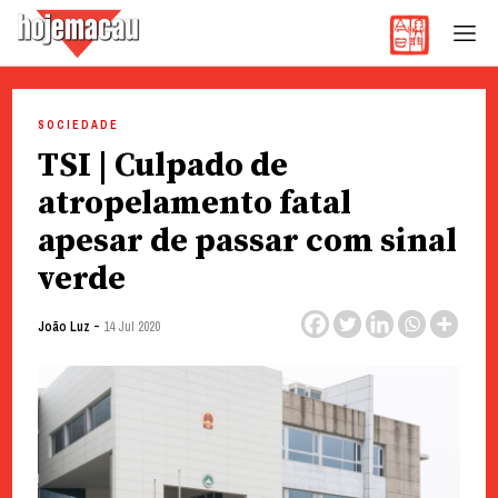
Hoje Macau
Jornal em Língua Portuguesa
Skip
to
SOCIEDADE
content
TSI | Culpado de
atropelamento fatal
apesar de passar com sinal
verde
-
João Luz
14 Jul 2020