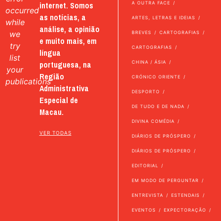
internet. Somos
A OUTRA FACE
occurred
as notícias, a
ARTES, LETRAS E IDEIAS
while
análise, a opinião
we
BREVES
CARTOGRAFIAS
e muito mais, em
try
CARTOGRAFIAS
língua
list
portuguesa, na
CHINA / ÁSIA
your
Região
CRÓNICO ORIENTE
publications
Administrativa
DESPORTO
Especial de
DE TUDO E DE NADA
Macau.
DIVINA COMÉDIA
VER TODAS
DIÁRIOS DE PRÓSPERO
DIÁRIOS DE PRÓSPERO
EDITORIAL
EM MODO DE PERGUNTAR
ENTREVISTA
ESTENDAIS
EVENTOS
EXPECTORAÇÃO