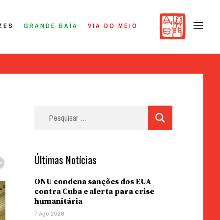
ZES
GRANDE BAÍA
VIA DO MEIO
Pesquisar
por:
Últimas Notícias
ONU condena sanções dos EUA
contra Cuba e alerta para crise
humanitária
7 Ago 2026