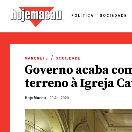
POLÍTICA
SOCIEDADE
Hoje Macau
Jornal em Língua Portuguesa
Skip
to
MANCHETE
SOCIEDADE
content
Governo acaba com
terreno à Igreja Ca
Hoje Macau
-
29 Abr 2020