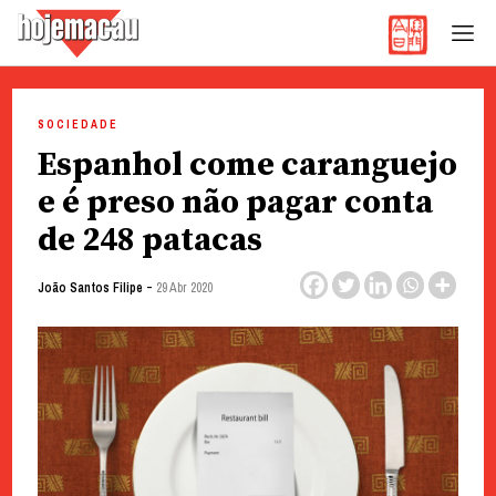
Hoje Macau
Jornal em Língua Portuguesa
Skip
to
SOCIEDADE
content
Espanhol come caranguejo
e é preso não pagar conta
de 248 patacas
-
João Santos Filipe
29 Abr 2020