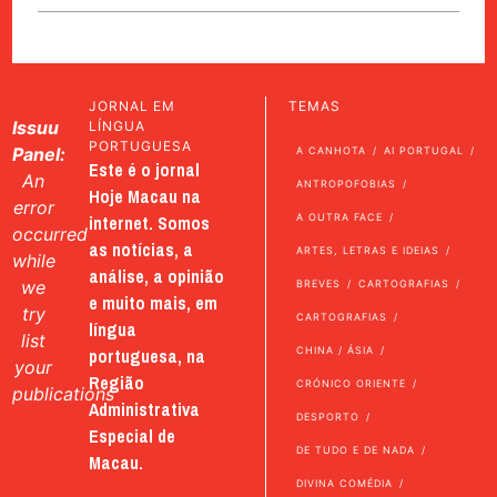
JORNAL EM
TEMAS
Issuu
LÍNGUA
PORTUGUESA
Panel:
A CANHOTA
AI PORTUGAL
Este é o jornal
An
ANTROPOFOBIAS
Hoje Macau na
error
internet. Somos
A OUTRA FACE
occurred
as notícias, a
ARTES, LETRAS E IDEIAS
while
análise, a opinião
we
BREVES
CARTOGRAFIAS
e muito mais, em
try
CARTOGRAFIAS
língua
list
portuguesa, na
CHINA / ÁSIA
your
Região
CRÓNICO ORIENTE
publications
Administrativa
DESPORTO
Especial de
DE TUDO E DE NADA
Macau.
DIVINA COMÉDIA