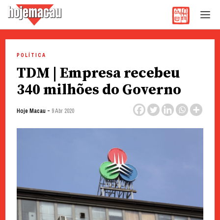
Hoje Macau
Jornal em Língua Portuguesa
Skip
to
POLÍTICA
content
TDM | Empresa recebeu
340 milhões do Governo
-
Hoje Macau
9 Abr 2020