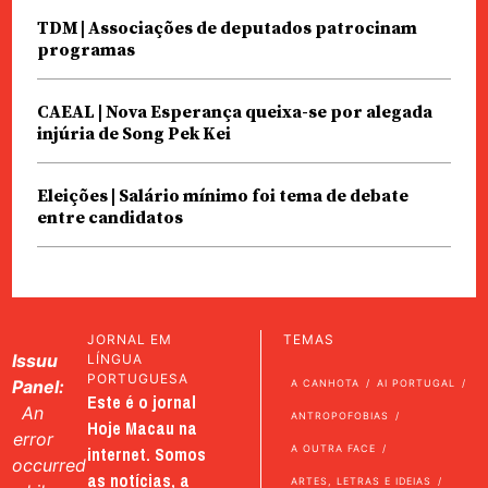
TDM | Associações de deputados patrocinam
programas
CAEAL | Nova Esperança queixa-se por alegada
injúria de Song Pek Kei
Eleições | Salário mínimo foi tema de debate
entre candidatos
JORNAL EM
TEMAS
Issuu
LÍNGUA
PORTUGUESA
Panel:
A CANHOTA
AI PORTUGAL
Este é o jornal
An
ANTROPOFOBIAS
Hoje Macau na
error
internet. Somos
A OUTRA FACE
occurred
as notícias, a
ARTES, LETRAS E IDEIAS