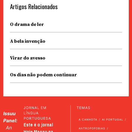
Artigos Relacionados
O drama de ler
A bela invenção
Virar do avesso
Os dias não podem continuar
JORNAL EM
TEMAS
Issuu
LÍNGUA
PORTUGUESA
Panel:
A CANHOTA
AI PORTUGAL
Este é o jornal
An
ANTROPOFOBIAS
Hoje Macau na