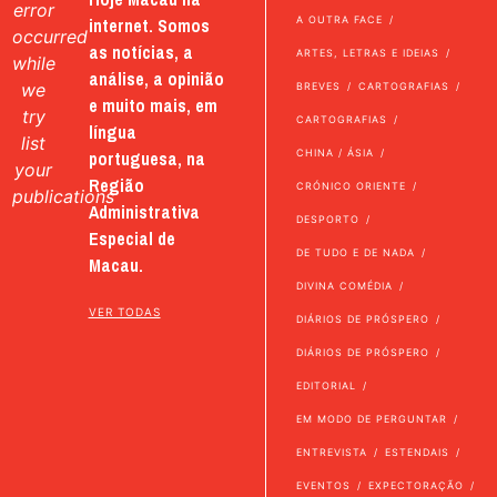
error
internet. Somos
A OUTRA FACE
occurred
as notícias, a
ARTES, LETRAS E IDEIAS
while
análise, a opinião
we
BREVES
CARTOGRAFIAS
e muito mais, em
try
CARTOGRAFIAS
língua
list
portuguesa, na
CHINA / ÁSIA
your
Região
CRÓNICO ORIENTE
publications
Administrativa
DESPORTO
Especial de
DE TUDO E DE NADA
Macau.
DIVINA COMÉDIA
VER TODAS
DIÁRIOS DE PRÓSPERO
DIÁRIOS DE PRÓSPERO
EDITORIAL
EM MODO DE PERGUNTAR
ENTREVISTA
ESTENDAIS
EVENTOS
EXPECTORAÇÃO