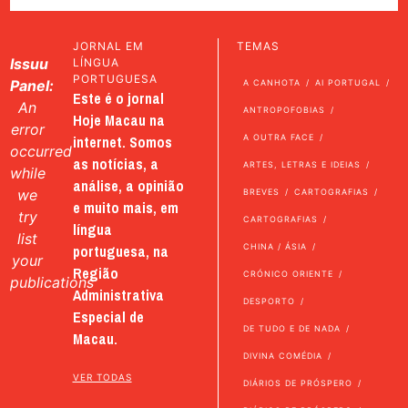
JORNAL EM
TEMAS
Issuu
LÍNGUA
PORTUGUESA
Panel:
A CANHOTA
AI PORTUGAL
Este é o jornal
An
ANTROPOFOBIAS
Hoje Macau na
error
internet. Somos
A OUTRA FACE
occurred
as notícias, a
ARTES, LETRAS E IDEIAS
while
análise, a opinião
we
BREVES
CARTOGRAFIAS
e muito mais, em
try
CARTOGRAFIAS
língua
list
portuguesa, na
CHINA / ÁSIA
your
Região
CRÓNICO ORIENTE
publications
Administrativa
DESPORTO
Especial de
DE TUDO E DE NADA
Macau.
DIVINA COMÉDIA
VER TODAS
DIÁRIOS DE PRÓSPERO