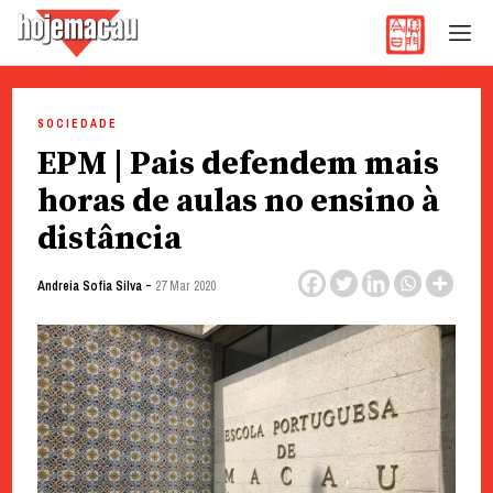
Hoje Macau
Jornal em Língua Portuguesa
Skip
to
SOCIEDADE
content
EPM | Pais defendem mais
horas de aulas no ensino à
distância
-
Andreia Sofia Silva
27 Mar 2020