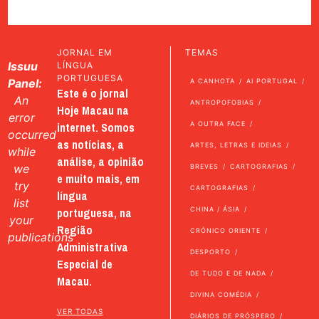
JORNAL EM
TEMAS
Issuu
LÍNGUA
PORTUGUESA
Panel:
A CANHOTA
AI PORTUGAL
Este é o jornal
An
ANTROPOFOBIAS
Hoje Macau na
error
internet. Somos
A OUTRA FACE
occurred
as notícias, a
ARTES, LETRAS E IDEIAS
while
análise, a opinião
we
BREVES
CARTOGRAFIAS
e muito mais, em
try
CARTOGRAFIAS
língua
list
portuguesa, na
CHINA / ÁSIA
your
Região
CRÓNICO ORIENTE
publications
Administrativa
DESPORTO
Especial de
DE TUDO E DE NADA
Macau.
DIVINA COMÉDIA
VER TODAS
DIÁRIOS DE PRÓSPERO