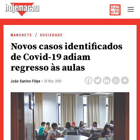
Hoje Macau
Jornal em Língua Portuguesa
Skip
to
MANCHETE
SOCIEDADE
content
Novos casos identificados
de Covid-19 adiam
regresso às aulas
-
João Santos Filipe
20 Mar 2020